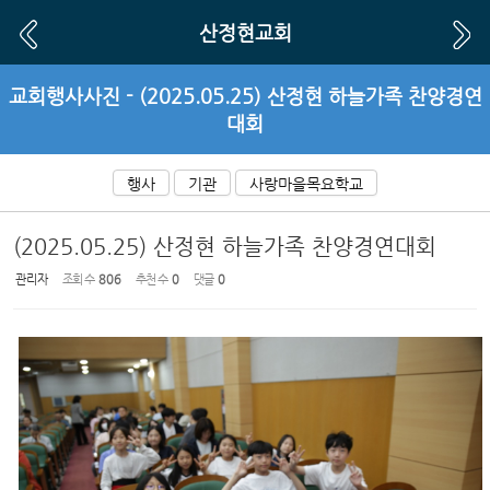
Sketchbook5, 스케치북5
Sketchbook5, 스케치북5
산정현교회
교회행사사진 - (2025.05.25) 산정현 하늘가족 찬양경연
대회
행사
기관
사랑마을목요학교
(2025.05.25) 산정현 하늘가족 찬양경연대회
관리자
조회 수
806
추천 수
0
댓글
0