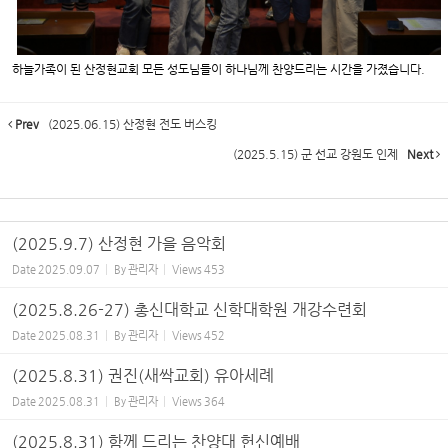
하늘가족이 된 산정현교회 모든 성도님들이 하나님께 찬양드리는 시간을 가졌습니다.
Prev
(2025.06.15) 산정현 전도 버스킹
(2025.5.15) 군 선교 강원도 인제
Next
(2025.9.7) 산정현 가을 음악회
Date
2025.09.07
By
관리자
Views
453
(2025.8.26-27) 총신대학교 신학대학원 개강수련회
Date
2025.08.31
By
관리자
Views
452
(2025.8.31) 권진(새싹교회) 유아세례
Date
2025.08.31
By
관리자
Views
364
(2025.8.31) 함께 드리는 찬양대 헌신예배