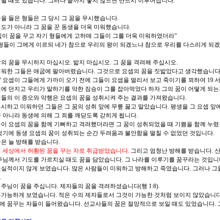
될 때도 있습니다. 그러나 끝까지 놓지 않으면 반드시 이루어집니다.
을 들은 형들은 그 당시 그 꿈을 무시했습니다.
도가 아니라 그 꿈을 꾼 동생을 더욱 미워했습니다.
셉이 꿈을 꾸고 자기 형들에게 고하매 그들이
그를 더욱 미워하였더라
”
 형들이 그에게 이르되 네가 참으로 우리의 왕이 되겠느냐 참으로 우리를 다스리게 되
의 꿈을 무시하지 마십시오. 밟지 마십시오. 그 꿈을 격려해 주십시오.
미워한 그들은 애굽에 팔아버렸습니다. 그것으로 요셉의 꿈을 짓밟았다고 생각했습니다
-20 “ 요셉이 그들에게 가까이 오기 전에 그들이 요셉을 멀리서 보고 죽이기를 꾀하여 19 
에 던지고 우리가 말하기를 악한 짐승이 그를 잡아먹었다 하자 그의 꿈이 어떻게 되는
들의 이 증오와 악행은 요셉의 꿈을 성취시켜 주는 결과를 가져왔습니다.
시하고 미워하던 그들은 그 꿈의 성취 앞에 무릎 꿇고 말았습니다. 평생을 그 요셉 앞에
 아니라 동생에 의해 그 죄를 깨닫도록 갇히게 됩니다.
이 요셉의 꿈을 함께 기뻐하고 격려했더라면 그 꿈이 성취되었을 때 기쁨을 함께 누렸을
었기에 동생 요셉의 꿈이 성취되는 순간 두려움과 불안함을 떨칠 수 없었던 것입니다.
은 늘 방해를 받습니다.
이 세상에서 허황된 꿈을 꾸는 자로 취급받았습니다.
그리고 엄청난 방해를 받습니다. 
주님께서 기도를 가르치실 때도 꿈을 담았습니다. 그 나라를 이루기를 꿈꾸라는 것입니
현실적이지 않게 보였습니다. 많은 사람들이 미워하고 방해하고 죽였습니다. 그러나 그
.
주님이 꿈을 주십니다. 제자들의 꿈을 격려하셨습니다(행 1:8).
불가능하게 보였습니다. 적은 수의 제자들로서 그것이 가능한 것처럼 보이지 않았습니다
에 꿈꾸는 자들이 들어왔습니다. 선교사들의 꿈은 절망적으로 보일 때도 있었습니다.