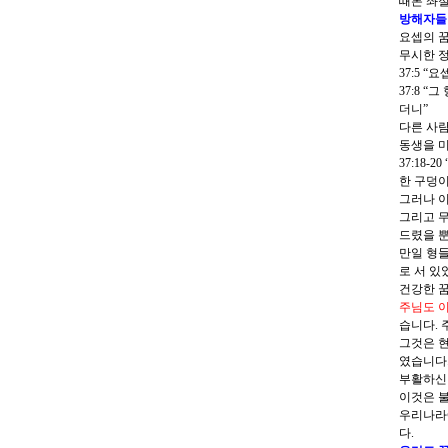
때론 좌절
방해자들
요셉의 꿈
무시한 정
37:5
“요
37:8
“그
더니
”
다른 사람
동생을 
37:18
한 구덩이
그러나 이
그리고 무
드렸을 뿐
만일 형들
로 서 있
건강한 꿈
주님도 
습니다. 
그것은 
였습니다
부활하신 
이것은 
우리나라
다.