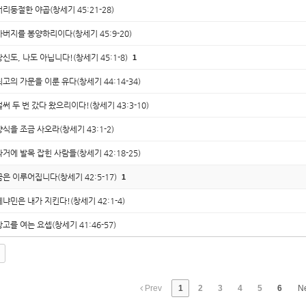
어리둥절한 야곱(창세기 45:21-28)
아버지를 봉양하리이다(창세기 45:9-20)
당신도, 나도 아닙니다!(창세기 45:1-8)
1
최고의 가문을 이룬 유다(창세기 44:14-34)
벌써 두 번 갔다 왔으리이다!(창세기 43:3-10)
양식을 조금 사오라(창세기 43:1-2)
과거에 발목 잡힌 사람들(창세기 42:18-25)
꿈은 이루어집니다(창세기 42:5-17)
1
베냐민은 내가 지킨다!(창세기 42:1-4)
창고를 여는 요셉(창세기 41:46-57)
Prev
1
2
3
4
5
6
N