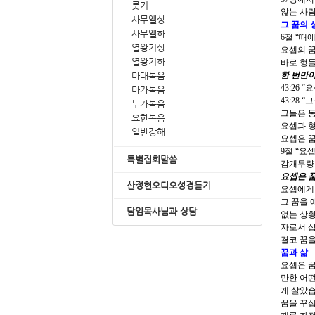
룻기
않는 사람
사무엘상
그 꿈의 
사무엘하
6절
“때에
열왕기상
요셉의 
열왕기하
바로 형들
마태복음
한 번만이
43:26
“요
마가복음
43:28
“그
누가복음
그들은 동
요한복음
요셉과 형
일반강해
요셉은 
9절
“
요셉
특별집회말씀
감개무량
요셉은 
산정현오디오성경듣기
요셉에게 
그 꿈을 
담임목사님과 상담
없는 상
자로서 삽
결코 꿈을
꿈과 삶
요셉은 꿈
만한 어떤
게 살았습
꿈을 꾸십