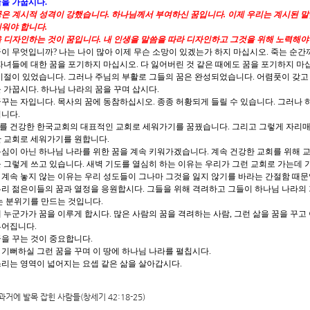
을 가꿉시다.
은 계시적 성격이 강했습니다. 하나님께서 부여하신 꿈입니다. 이제 우리는 계시된 말
워야 합니다.
 디자인하는 것이 꿈입니다. 내 인생을 말씀을 따라 디자인하고 그것을 위해 노력해야
이 무엇입니까? 나는 나이 많아 이제 무슨 소망이 있겠는가 하지 마십시오. 죽는 순간
자녀들에 대한 꿈을 포기하지 마십시오. 다 잃어버린 것 같은 때에도 꿈을 포기하지 마십
시절이 있었습니다. 그러나 주님의 부활로 그들의 꿈은 완성되었습니다. 어렴풋이 갖고 
 가꿉시다. 하나님 나라의 꿈을 꾸며 삽시다.
꾸는 자입니다. 목사의 꿈에 동참하십시오. 종종 허황되게 들릴 수 있습니다. 그러나 
니다.
를 건강한 한국교회의 대표적인 교회로 세워가기를 꿈꿨습니다. 그리고 그렇게 자리매
한 교회로 세워가기를 원합니다.
심이 아닌 하나님 나라를 위한 꿈을 계속 키워가겠습니다. 계속 건강한 교회를 위해 교
 그렇게 쓰고 있습니다. 새벽 기도를 열심히 하는 이유는 우리가 그런 교회로 가는데 기
계속 놓지 않는 이유는 우리 성도들이 그나마 그것을 잃지 않기를 바라는 간절함 때문
우리 젊은이들의 꿈과 열정을 응원합시다. 그들을 위해 격려하고 그들이 하나님 나라의
는 분위기를 만드는 것입니다.
 누군가가 꿈을 이루게 합시다. 많은 사람의 꿈을 격려하는 사람, 그런 삶을 꿈을 꾸고
루어집니다.
을 꾸는 것이 중요합니다.
기뻐하실 그런 꿈을 꾸며 이 땅에 하나님 나라를 펼칩시다.
리는 영역이 넓어지는 요셉 같은 삶을 살아갑시다.
과거에 발목 잡힌 사람들(창세기 42:18-25)