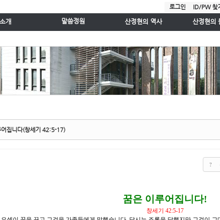
로그인
ID/PW 찾
말씀정원
소개
산정현의 역사
산정현의 
주일예배설교
사 인사
역사속의 빛난인물
게시판
수요성경공부
간 안내
평양 산정현교회
사진게시
주일예배실황
는길
서울 산정현교회
찬양대
매일말씀묵상
는분들
사랑마을 목
목회칼럼
설안내
성경강해
보
특별집회말씀
양관
산정현오디오성경듣기
시스템안내
담임목사님과 상담
어집니다(창세기 42:5-17)
?
꿈은 이루어집니다!
창세기 42:5-17
 요셉이 꿈을 꾸고 그것을 가족들에게 말했습니다. 당시는 조롱을 당했지만 그것이 그