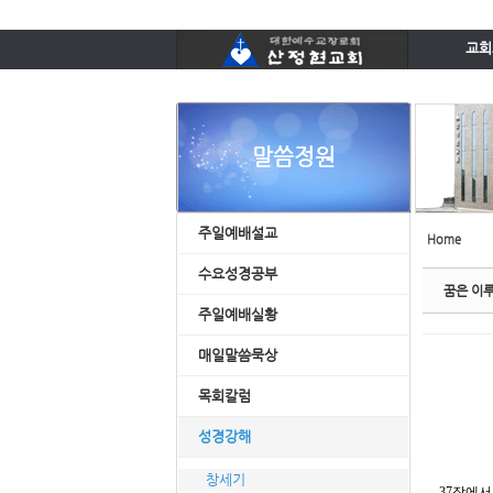
Sketchbook5, 스케치북5
Sketchbook5, 스케치북5
교회
담임목
예배시
오시
말씀정원
섬기
교회시
Sketchbook5, 스케치북5
Sketchbook5, 스케치북5
주
주일예배설교
Home
수
소그룹과 
수요성경공부
꿈은 이루
주일예배실황
매일말씀묵상
목회칼럼
성경강해
창세기
37장에서