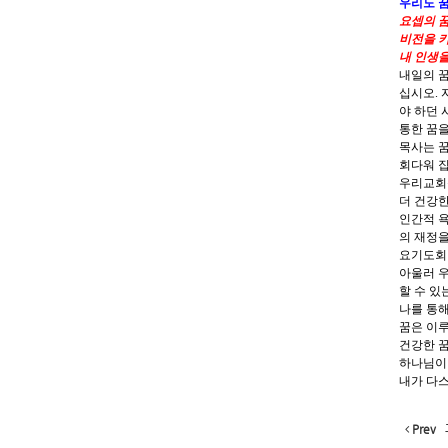
우리도 꿈
요셉의 꿈
비전을 키
내 인생을
내일의 꿈
십시오. 
야 하던 
통한 꿈을
목사는 꿈
회다워 집
우리교회
더 건강
인간적 욕
의 재정을
요기도회 
아울러 
할 수 있
나를 통해
꿈은 이
건강한 꿈
하나님이 
내가 다스
Prev