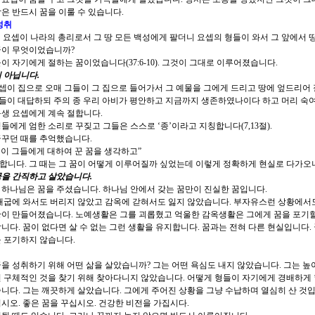
은 반드시 꿈을 이룰 수 있습니다.
성취
 요셉이 나라의 총리로서 그 땅 모든 백성에게 팔더니 요셉의 형들이 와서
그 앞에서 
꿈이 무엇이었습니까?
이 자기에게 절하는 꿈이었습니다(37:6-10). 그것이 그대로 이루어졌습니다.
 아닙니다.
셉이 집으로 오매 그들이 그 집으로 들어가서 그 예물을 그에게 드리고
땅에 엎드리어
들이 대답하되 주의 종 우리 아비가 평안하고 지금까지 생존하였나이다 하고
머리 숙
생 요셉에게 계속 절합니다.
들에게 엄한 소리로 꾸짖고 그들은 스스로 ‘종’이라고 지칭합니다(7,13절).
꿈꾸던 때를 추억했습니다.
이 그들에게 대하여 꾼 꿈을 생각하고
”
합니다. 그 때는 그 꿈이 어떻게 이루어질까 싶었는데 이렇게 정확하게 현실로 다가오
꿈을 간직하고 살았습니다.
하나님은 꿈을 주셨습니다. 하나님 안에서 갖는 꿈만이 진실한 꿈입니다.
애굽에 와서도 버리지 않았고 감옥에 갇혀서도 잃지 않았습니다. 부자유스런 상황에서도
황이 만들어졌습니다. 노예생활은 그를 괴롭혔고 억울한 감옥생활은 그에게 꿈을 포기할
니다. 꿈이 없다면 살 수 없는 그런 생활을 유지합니다. 꿈과는 전혀 다른 현실입니다.
 포기하지 않습니다.
을 성취하기 위해 어떤 삶을 살았습니까? 그는 어떤 욕심도 내지 않았습니다. 그는 높
 구체적인 것을 찾기 위해 찾아다니지 않았습니다. 어떻게 형들이 자기에게 경배하게 
니다. 그는 깨끗하게 살았습니다. 그에게 주어진 상황을 그냥 수납하며 열심히 산 것입
시오. 좋은 꿈을 꾸십시오. 건강한 비전을 가집시다.