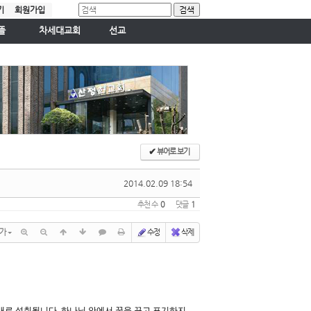
기
회원가입
뜰
차세대교회
선교
새싹교회
국내선교
판
꿈나무교회
국외선교
청소년교회
요학교
젊은이교회
✔
뷰어로 보기
2014.02.09 18:54
추천 수
0
댓글
1
가
수정
삭제
대로 성취됩니다. 하나님 안에서 꿈을 꾸고 포기하지