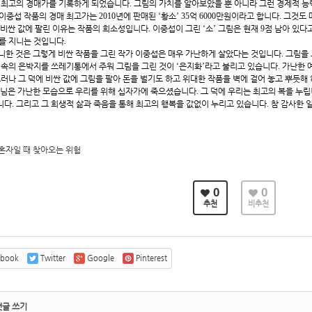
 최고의 경매가를 기록하게 되었습니다
.
그림의 가치를 알아보았을 뿐 아니라 그런 경제적 능
이중섭 작품의 경매 최고가는
2010
년에 판매된
‘
황소
’ 35
억
6000
만원이라고 합니다
.
그것도 
 비싼 값에 팔린 이유는 작품의 희소성입니다
.
이중섭이 그린
‘
소
’
그림은 현재
9
점 남아 있다
를 지니는 것입니다
.
니한 것은 그렇게 비싼 작품을 그린 작가 이중섭은 매우 가난하게 살았다는 것입니다
.
그림을 
 속의 은박지를 쓰레기통에서 주워 그림을 그린 것이
‘
은지화
’
라고 불리고 있습니다
.
가난한 
러나 그 덕에 비싼 값에 그림을 팔아 돈을 벌기도 하고 위대한 작품을 벽에 걸어 놓고 뿌듯해
주님은 가난한 모습으로 우리를 위해 십자가에 죽으셨습니다
.
그 덕에 우리는 최고의 복을 누
니다
.
그리고 그 희생적 삶과 죽음을 통해 최고의 행복을 값없이 누리고 있습니다
.
참 감사한 
혼자일 때 찾아오는 위험
0
0
추천
비추천
ebook
Twitter
Google
Pinterest
댓글 쓰기