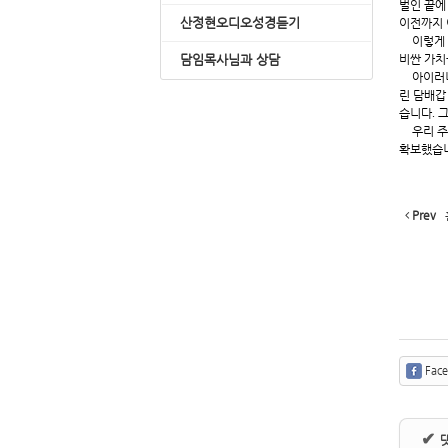
벌인 끝에
산정현오디오성경듣기
이전까지 
이렇게
담임목사님과 상담
비싼 가치
아이러
린 담배갑
습니다
.
그
우리 
확보했습
Prev
Fac
✔