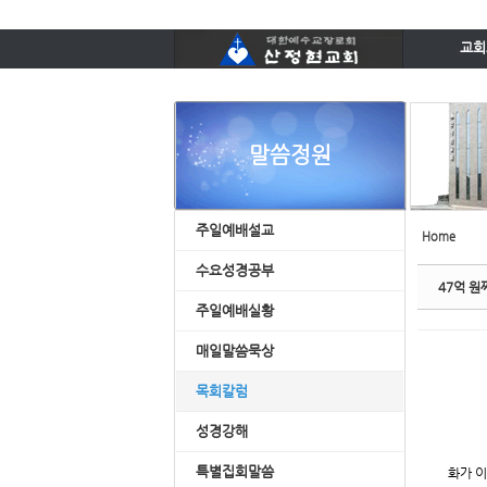
Sketchbook5, 스케치북5
Sketchbook5, 스케치북5
교회
담임목
예배시
오시
말씀정원
섬기
교회시
Sketchbook5, 스케치북5
Sketchbook5, 스케치북5
주
주일예배설교
Home
수
소그룹과 
수요성경공부
47억 원짜
주일예배실황
매일말씀묵상
목회칼럼
성경강해
특별집회말씀
화가 