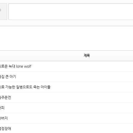
?
제목
로운 늑대 lone wolf
몸집 큰 아기
치료 가능한 질병으로도 죽는 아이들
음주운전
커피
아버지
결정장애