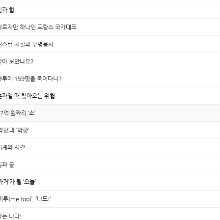
짐과 힘
다르지만 하나인 프랑스 국가대표
윈스턴 처칠과 무명용사
날아 보았나요?
하루에 159명을 죽이다니?
혼자일 때 찾아오는 위험
47억 원짜리 ‘소’
약함’과 ‘악함’
시계와 시간
길과 글
과거’가 될 ‘오늘’
미투(me too)’, ‘나도!’
나는 나다!