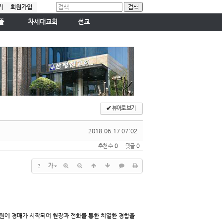
기
회원가입
뜰
차세대교회
선교
새싹교회
국내선교
판
꿈나무교회
국외선교
청소년교회
요학교
젊은이교회
✔
뷰어로 보기
2018.06.17 07:02
추천 수
0
댓글
0
?
가
 원에 경매가 시작되어 현장과 전화를 통한 치열한 경합을