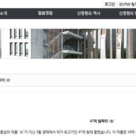
로그인
ID/PW 찾
말씀정원
소개
산정현의 역사
산정현의 
주일예배설교
사 인사
역사속의 빛난인물
게시판
수요성경공부
간 안내
평양 산정현교회
사진게시
주일예배실황
는길
서울 산정현교회
찬양대
매일말씀묵상
는분들
사랑마을 목
목회칼럼
설안내
성경강해
보
특별집회말씀
양관
산정현오디오성경듣기
시스템안내
담임목사님과 상담
리 ‘소’
47
억 원짜리
‘
소
’
이중섭의 작품
‘
소
’
가 지난
3
월 경매에서 작가 최고가인
47
억 원에 팔렸습니다
.
이 작품은
18
억