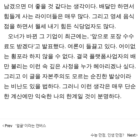
남겼으면 더 좋을 것 같다는 생각이다
.
배달만 하면서
힘들게 사는 라이더들은 매우 많다
.
그리고 영세 음식
점을 하면서 월세 내기 힘든 식당업자도 많다
.
오너가 바뀐 그 기업이 최근에는
, ‘
앞으로 포장 수수
료도 받겠다
’
고 발표했다
.
여론이 들끓고 있다
.
어이없
는 횡포라 하지 않을 수 없다
.
결국 플랫폼사업자의 배
만 불리는 이런 속 깊은 사정을 누가 헤아리겠나 싶다
.
그리고 이 글을 자본주의도 모르는 순진한 발상이라
는 비난도 있을 법하다
.
그러니 이런 생각은 매우 단순
한 계산에만 익숙한 나의 한계일 것이 분명하다
.
Prev
'얼굴'이라는 캔버스
수능 만점, 인생 만점?
Next