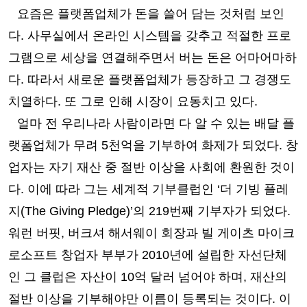
요즘은 플랫폼업체가 돈을 쓸어 담는 것처럼 보인
다
.
사무실에서 온라인 시스템을 갖추고 적절한 프로
그램으로 세상을 연결해주면서 버는 돈은 어마어마하
다
.
따라서 새로운 플랫폼업체가 등장하고 그 경쟁도
치열하다
.
또 그로 인해 시장이 요동치고 있다
.
얼마 전 우리나라 사람이라면 다 알 수 있는 배달 플
랫폼업체가 무려
5
천억을 기부하여 화제가 되었다
.
창
업자는 자기 재산 중 절반 이상을 사회에 환원한 것이
다
.
이에 따라 그는 세계적 기부클럽인
‘
더 기빙 플레
지
(The Giving Pledge)’
의
219
번째 기부자가 되었다
.
워런 버핏
,
버크셔 해서웨이 회장과 빌 게이츠 마이크
로소프트 창업자 부부가
2010
년에 설립한 자선단체
인 그 클럽은 자산이
10
억 달러 넘어야 하며
,
재산의
절반 이상을 기부해야만 이름이 등록되는 것이다
.
이