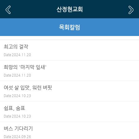
Sketchbook5, 스케치북5
Sketchbook5, 스케치북5
산정현교회
목회칼럼
최고의 걸작
Date
2024.11.20
희망의 '마지막 잎새'
Date
2024.11.20
여섯 살 입맛, 워런 버핏
Date
2024.10.23
쉼표, 숨표
Date
2024.10.23
버스 기다리기
Date
2024.09.26