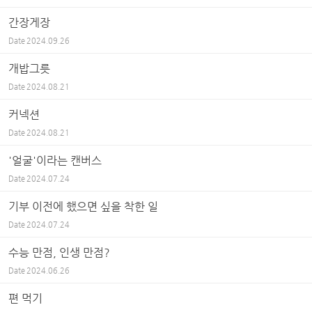
간장게장
Date
2024.09.26
개밥그릇
Date
2024.08.21
커넥션
Date
2024.08.21
'얼굴'이라는 캔버스
Date
2024.07.24
기부 이전에 했으면 싶을 착한 일
Date
2024.07.24
수능 만점, 인생 만점?
Date
2024.06.26
편 먹기