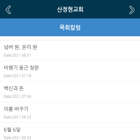
Sketchbook5, 스케치북5
Sketchbook5, 스케치북5
산정현교회
목회칼럼
넘버 원, 온리 원
Date
2021.08.01
비행기 둥근 창문
Date
2021.07.18
백신과 돈
Date
2021.07.04
이름 바꾸기
Date
2021.06.23
6월 6일
Date
2021.06.03