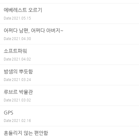
에베레스트 오르기
Date
2021.05.15
어쩌다 남편, 어쩌다 아버지~
Date
2021.04.30
소프트파워
Date
2021.04.02
밤샘의 뿌듯함
Date
2021.03.24
루브르 박물관
Date
2021.03.02
GPS
Date
2021.02.16
흔들리지 않는 편안함