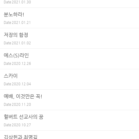
Date
2021.01.30
분노하라!
Date
2021.01.21
저장의 함정
Date
2021.01.02
에스(S)라인
Date
2020.12.26
스카이
Date
2020.12.04
예배, 이것만은 꼭!
Date
2020.11.20
헐버트 선교사의 꿈
Date
2020.10.27
김상헌과 최명길